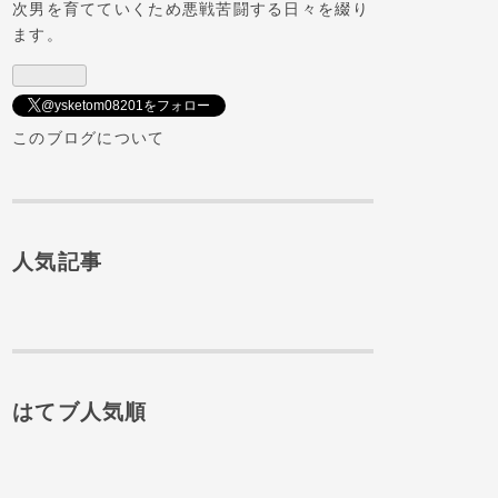
ロ
次男を育てていくため悪戦苦闘する日々を綴り
グ
ます。
Pro
@ysketom08201をフォロー
このブログについて
人気記事
はてブ人気順