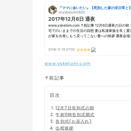
www.ysketom.com
↑前記事
12月7日告別式の朝
午前11時告別式開式
告別式(お花入れ)
出棺挨拶