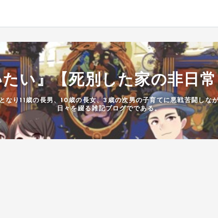
いたい』【死別した家の非日常
家庭となり11歳の長男、10歳の長女、3歳の次男の子育てに悪戦苦闘し
日々を綴る雑記ブログでである。