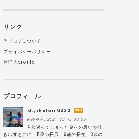
リンク
当ブログについて
プライバシーポリシー
管理人profile
プロフィール
id:ysketom0820
は
て
最終更新:
2021-03-15 06:35
な
突然逝ってしまった妻への思いを吐
ブ
き出すと共に、11歳の長男、9歳の長女、3歳の